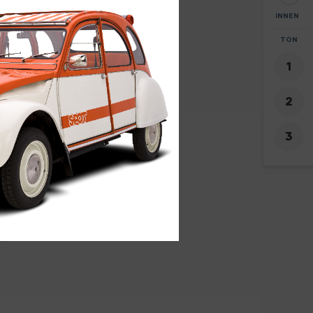
INNEN
ZOOM
TON
+
-
8