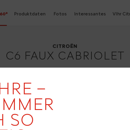
60°
Produktdaten
Fotos
Interessantes
VIhr Ci
Citroën C6 Faux Cabriolet
1928
CITROËN
C6 FAUX CABRIOLET
HRE –
IMMER
19
 SO