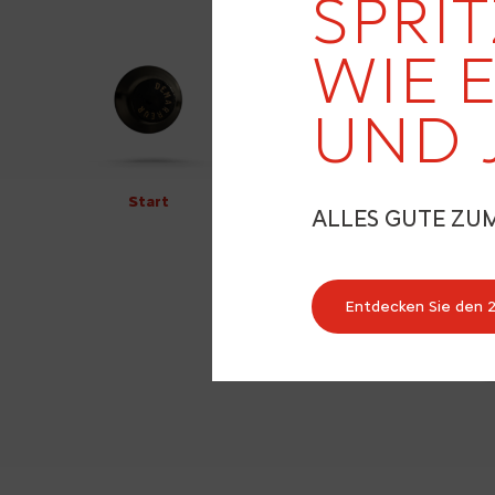
SPRIT
WIE 
UND 
Start
ALLES GUTE ZU
Entdecken Sie den 