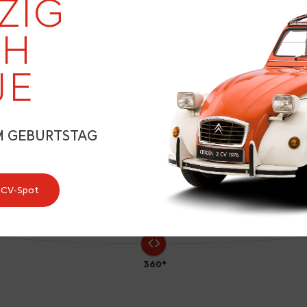
ZIG
EH
JE
2
M GEBURTSTAG
2CV‑Spot
360°