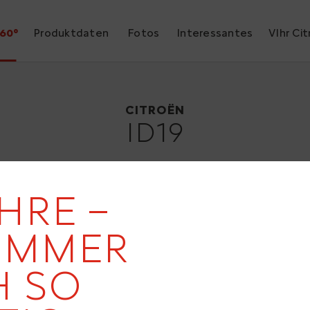
60°
Produktdaten
Fotos
Interessantes
VIhr Ci
Citroën ID19
1957
CITROËN
ID19
HRE –
19
IMMER
 SO