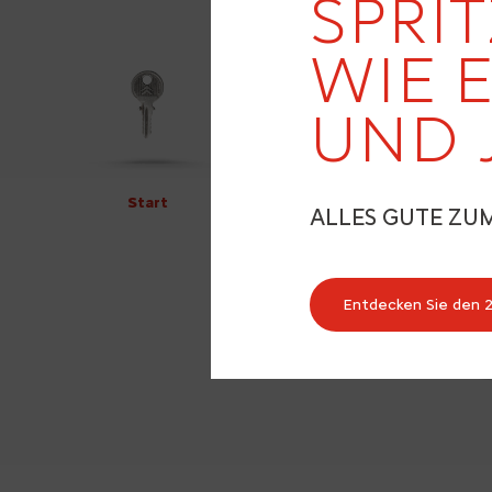
SPRIT
WIE 
UND 
Start
ALLES GUTE ZU
Entdecken Sie den 