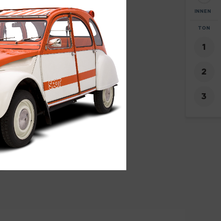
INNEN
ZOOM
TON
+
7
-