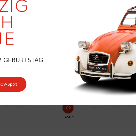
ZIG
EH
JE
5
M GEBURTSTAG
2CV‑Spot
360°