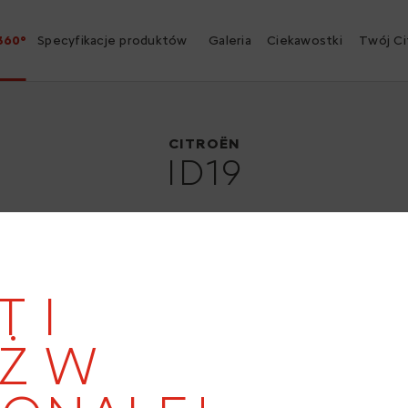
360°
Specyfikacje produktów
Galeria
Ciekawostki
Twój Ci
Citroën ID19
1957
CITROËN
ID19
T I
19
Ż W