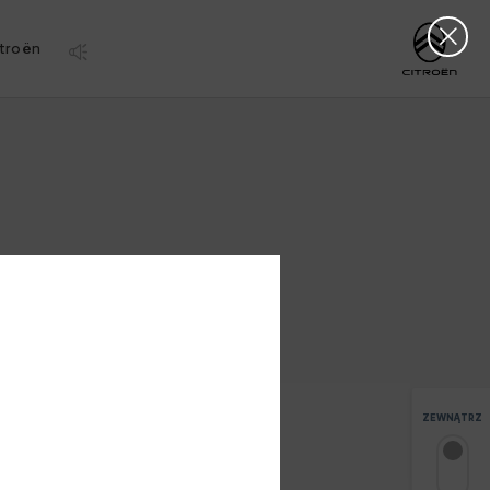
Clos
http://www.citro
troën
ZEWNĄTRZ