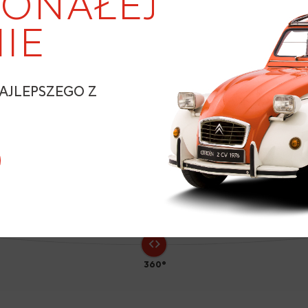
ONAŁEJ
IE
5
AJLEPSZEGO Z
N
360°