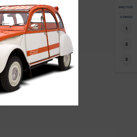
WNĘTRZE
POWIĘKSZEN
DŹWIĘKI
+
7
-