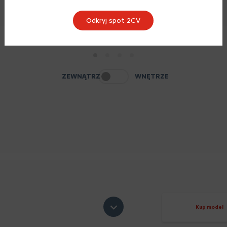
Odkryj spot 2CV
1
2
3
4
ZEWNĄTRZ
WNĘTRZE
Kup model