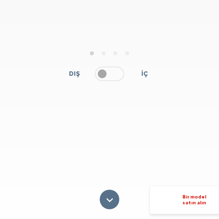
1
2
3
4
DIŞ
İÇ
Bir model
satın alın