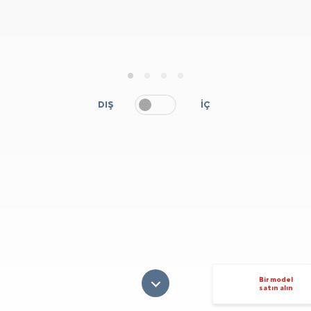
1
2
3
4
DIŞ
İÇ
Bir model
satın alın