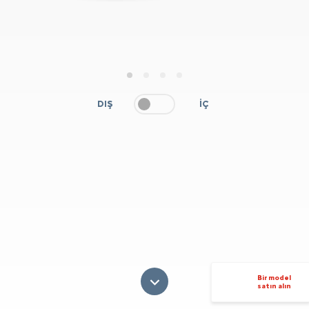
1
2
3
4
DIŞ
İÇ
Bir model
satın alın