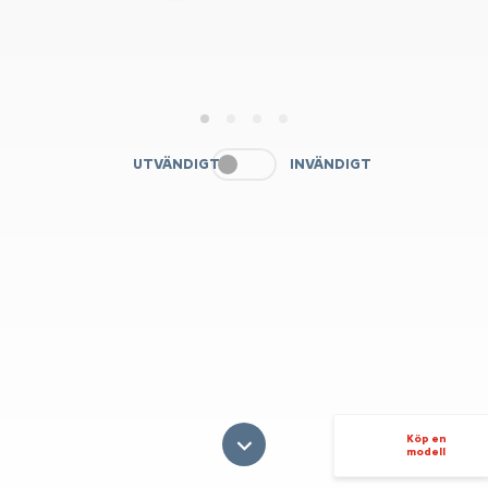
1
2
3
4
UTVÄNDIGT
INVÄNDIGT
Köp en
modell