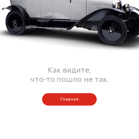
Как видите,
что-то пошло не так.
Главная