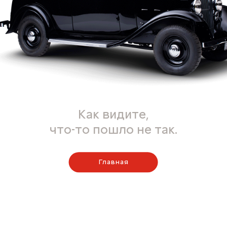
Как видите,
что-то пошло не так.
Главная