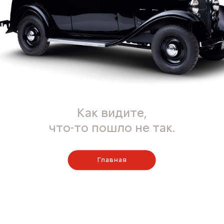
Как видите,
что-то пошло не так.
Главная