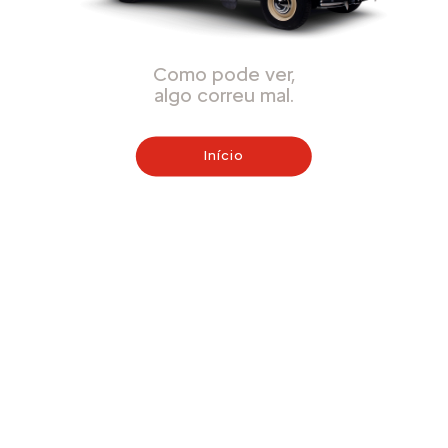
Como pode ver,
algo correu mal.
Início