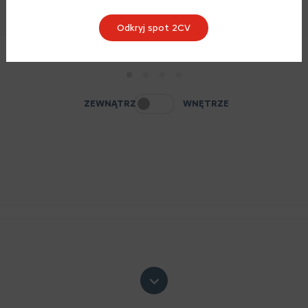
Odkryj spot 2CV
1
2
3
4
ZEWNĄTRZ
WNĘTRZE