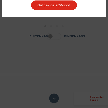
Ontdek de 2CV‑spot
1
2
3
4
BUITENKANT
BINNENKANT
Een model
kopen