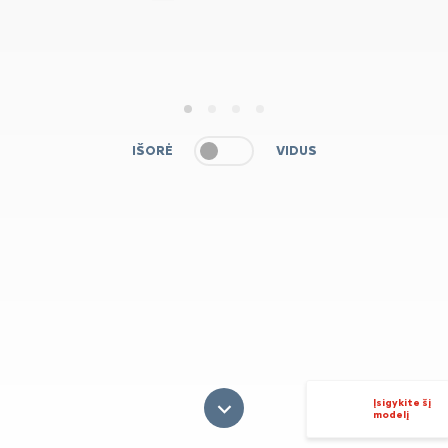
1
2
3
4
IŠORĖ
VIDUS
Įsigykite šį
modelį