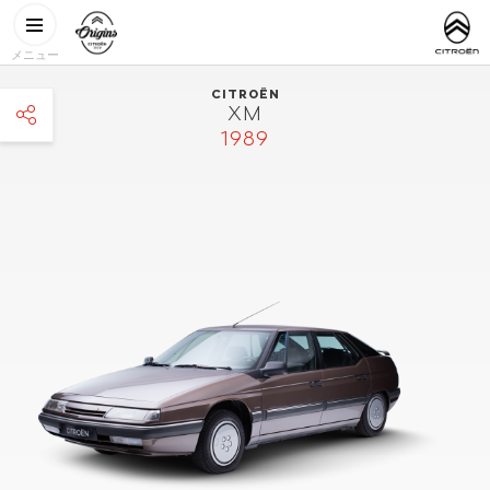
メインコンテンツに移動
CITROËN
http://www.
ORIGINS
メニュー
CITROËN
XM
1989
facebook
twitter
pinterest