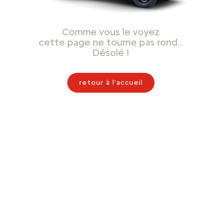
Comme vous le voyez
cette page ne tourne pas rond…
Désolé !
retour à l'accueil