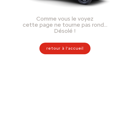
Comme vous le voyez
cette page ne tourne pas rond…
Désolé !
retour à l'accueil