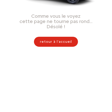
Comme vous le voyez
cette page ne tourne pas rond…
Désolé !
retour à l'accueil