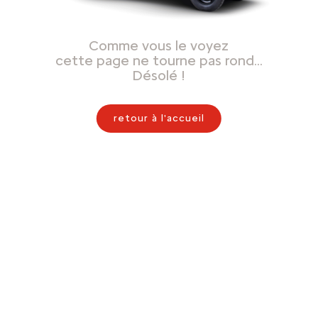
Comme vous le voyez
cette page ne tourne pas rond…
Désolé !
retour à l'accueil