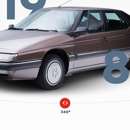
19
360°