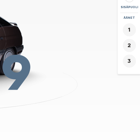
SISÄPUOLI
ZOOMAA
ÄÄNET
+
-
89