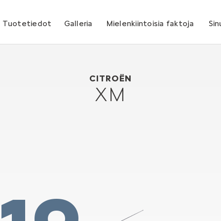
Tuotetiedot
Galleria
Mielenkiintoisia faktoja
Sin
Citroën XM
1989
CITROËN
XM