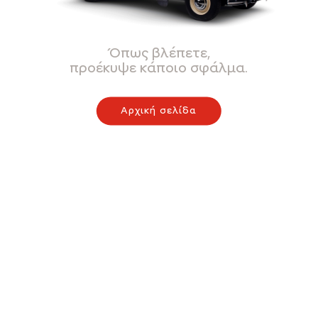
Όπως βλέπετε,
προέκυψε κάποιο σφάλμα.
Αρχική σελίδα