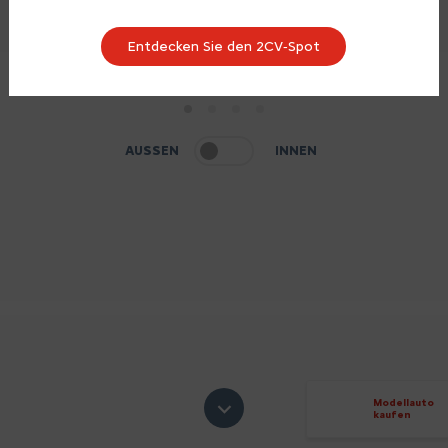
Entdecken Sie den 2CV‑Spot
1
2
3
4
AUSSEN
INNEN
Modellauto
kaufen