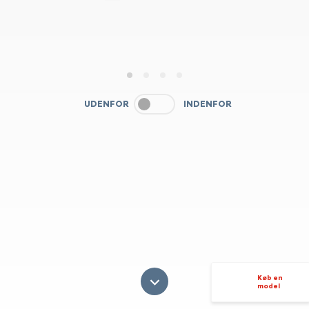
1
2
3
4
UDENFOR
INDENFOR
Køb en
model